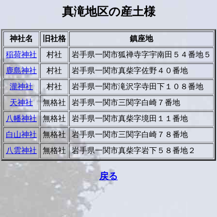
真滝地区の産土様
神社名
旧社格
鎮座地
稲荷神社
村社
岩手県一関市狐禅寺字宇南田５４番地５
鹿島神社
村社
岩手県一関市真柴字佐野４０番地
瀧神社
村社
岩手県一関市滝沢字寺田下１０８番地
天神社
無格社
岩手県一関市三関字白崎７番地
八幡神社
無格社
岩手県一関市真柴字境田１１番地
白山神社
無格社
岩手県一関市三関字白崎７８番地
八雲神社
無格社
岩手県一関市真柴字岩下５８番地２
戻る