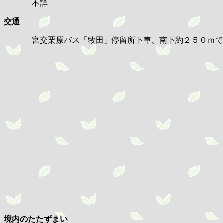
不詳
交通
宮交栗原バス「牧田」停留所下車、南下約２５０ｍで
境内のたたずまい