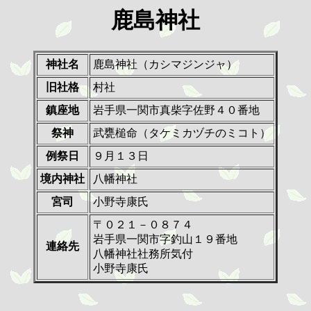
鹿島神社
神社名
鹿島神社（カシマジンジャ）
旧社格
村社
鎮座地
岩手県一関市真柴字佐野４０番地
祭神
武甕槌命（タケミカヅチのミコト）
例祭日
９月１３日
境内神社
八幡神社
宮司
小野寺康氏
〒０２１－０８７４
岩手県一関市字釣山１９番地
連絡先
八幡神社社務所気付
小野寺康氏