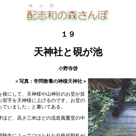
１９
天神社と硯が池
小野寺啓
＜写真：学問教養の神様天神社＞
を後にして、天神様や山神社のお堂が並
お習字を天神様に上げるのです。お堂の
っていました」と書いてある。
坪ほど、高さ三米ほどの流造風覆堂の中
。
受験生によってつけられた合格祈願札が