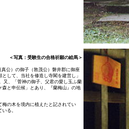
＜写真：受験生の合格祈願の絵馬＞
原道真公）の御子（敦茂公）磐井郡に御座
願として、当社を修造し寺閣を建営し」
か。又、「菅神の御子、父君の愛し玉ふ蘭
ケ森と申伝候」とあり、『蘭梅山』の地
て梅の木を境内に植えたと記されてい
ている。