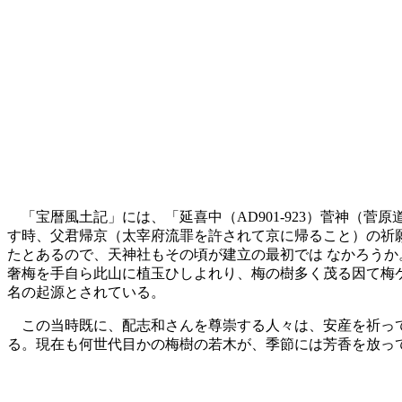
「宝暦風土記」には、「延喜中（AD901-923）菅神（菅
す時、父君帰京（太宰府流罪を許されて京に帰ること）の祈
たとあるので、天神社もその頃が建立の最初では なかろう
奢梅を手自ら此山に植玉ひしよれり、梅の樹多く茂る因て梅
名の起源とされている。
この当時既に、配志和さんを尊崇する人々は、安産を祈っ
る。現在も何世代目かの梅樹の若木が、季節には芳香を放っ