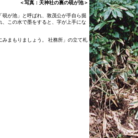
＜写真：天神社の裏の硯が池＞
「硯が池」と呼ばれ、敦茂公が手自ら掘
れ、この水で墨をすると、字が上手にな
みまもりましょう。 社務所」の立て札