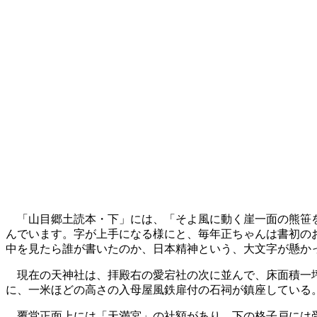
「山目郷土読本・下」には、「そよ風に動く崖一面の熊笹
んでいます。字が上手になる様にと、毎年正ちゃんは書初の
中を見たら誰が書いたのか、日本精神という、大文字が懸か
現在の天神社は、拝殿右の愛宕社の次に並んで、床面積一
に、一米ほどの高さの入母屋風鉄扉付の石祠が鎮座している
覆堂正面上には「天満宮」の社額があり、下の格子戸には